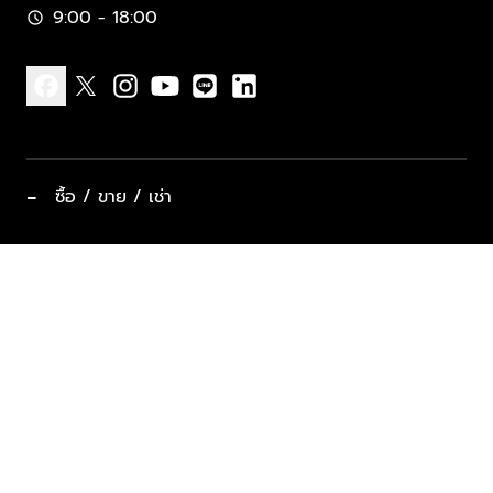
9:00 - 18:00
schedule
facebook
x
instagram
youtube
line
linkedin
−
ซื้อ / ขาย / เช่า
ทำเลแนะนำ บ้านและคอนโด
ซื้ออสังหาฯ
ฝากขาย / ฝากเช่า
keyboard_arrow_down
ประเภทอสังหาริมทรัพย์ยอดนิยม
ที่พักตากอากาศ