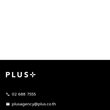
Plus Property
02 688 7555
call
plusagency@plus.co.th
mail