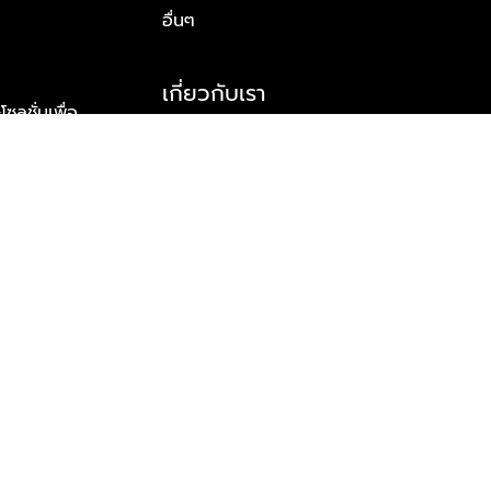
อื่นๆ
เกี่ยวกับเรา
ูชั่นเพื่อ
รู้จักพลัส พร็อพเพอร์ตี้
าร์ทเนอร์
รางวัลและความสำเร็จ
ข้อมูลติดต่อ
© 2026 บริษัท พลัส พร็อพเพอร์ตี้ จำกัด สงวนลิขสิทธิ์ทุกประการ