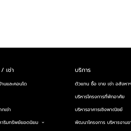
 / เช่า
บริการ
บ้านและคอนโด
ตัวแทน ซื้อ ขาย เช่า อสังหา
บริหารโครงการที่พักอาศัย
กเช่า
บริหารอาคารเชิงพาณิชย์
หาริมทรัพย์ยอดนิยม
พัฒนาโครงการ บริหารงานข
keyboard_arrow_down