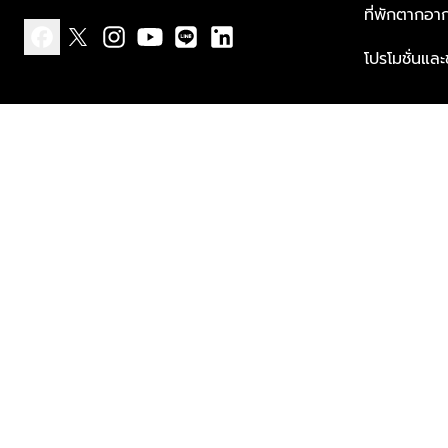
ที่พักตากอา
โปรโมชั่นแล
facebook
x
instagram
youtube
line
linkedin
แบบแจ้งเกี่ยวกับข้อมูลส่วนบุคคล
ข้อกำหนดและเงื่อนไข