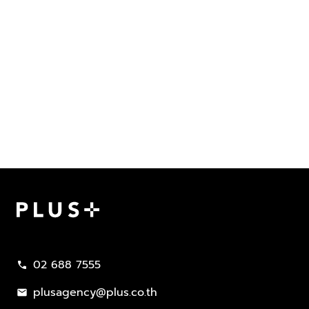
Plus Property
02 688 7555
call
plusagency@plus.co.th
mail