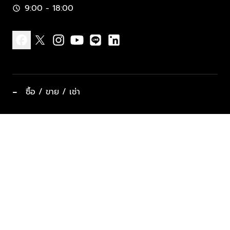
9:00 - 18:00
schedule
facebook
x
instagram
youtube
line
linkedin
−
ซื้อ / ขาย / เช่า
ทำเลแนะนำ บ้านและคอนโด
ซื้ออสังหาฯ
ฝากขาย / ฝากเช่า
keyboard_arrow_down
ประเภทอสังหาริมทรัพย์ยอดนิยม
ที่พักตากอากาศ