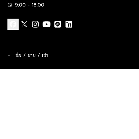
9:00 - 18:00
schedule
facebook
x
instagram
youtube
line
linkedin
−
ซื้อ / ขาย / เช่า
ทำเลแนะนำ บ้านและคอนโด
ซื้ออสังหาฯ
ฝากขาย / ฝากเช่า
keyboard_arrow_down
ประเภทอสังหาริมทรัพย์ยอดนิยม
ที่พักตากอากาศ