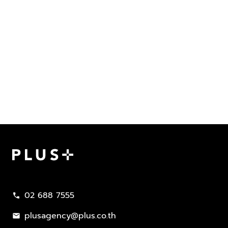
Plus Property
02 688 7555
call
plusagency@plus.co.th
mail