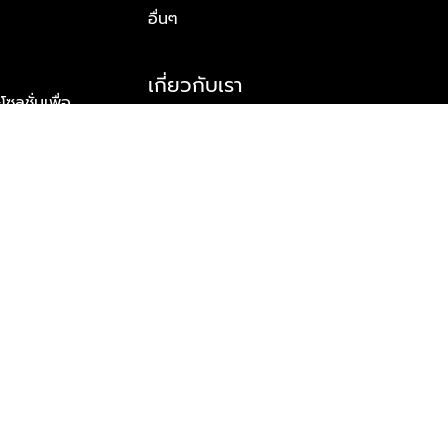
อื่นๆ
เกี่ยวกับเรา
ูชั่นเพื่อ
รู้จักพลัส พร็อพเพอร์ตี้
าร์ทเนอร์
รางวัลและความสำเร็จ
ข้อมูลติดต่อ
© 2026 บริษัท พลัส พร็อพเพอร์ตี้ จำกัด สงวนลิขสิทธิ์ทุกประการ