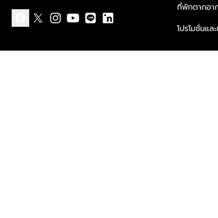
ที่พักตากอา
โปรโมชั่นแล
facebook
x
instagram
youtube
line
linkedin
แบบแจ้งเกี่ยวกับข้อมูลส่วนบุคคล
ข้อกำหนดและเงื่อนไข