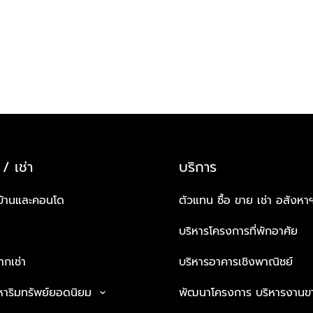
 / เช่า
บริการ
บ้านและคอนโด
ตัวแทน ซื้อ ขาย เช่า อสังหา
บริหารโครงการที่พักอาศัย
กเช่า
บริหารอาคารเชิงพาณิชย์
หาริมทรัพย์ยอดนิยม
พัฒนาโครงการ บริหารงานข
keyboard_arrow_down