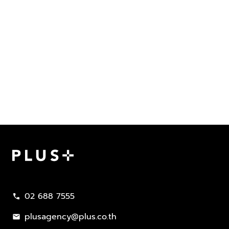
Plus Property
02 688 7555
call
plusagency@plus.co.th
mail