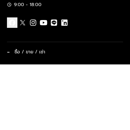
9:00 - 18:00
schedule
facebook
x
instagram
youtube
line
linkedin
−
ซื้อ / ขาย / เช่า
ทำเลแนะนำ บ้านและคอนโด
ซื้ออสังหาฯ
ฝากขาย / ฝากเช่า
keyboard_arrow_down
ประเภทอสังหาริมทรัพย์ยอดนิยม
ที่พักตากอากาศ