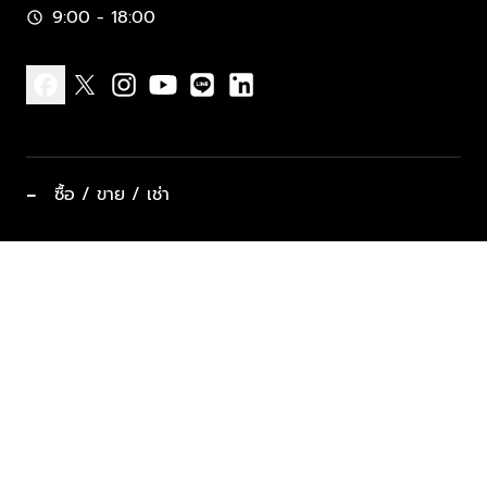
9:00 - 18:00
schedule
facebook
x
instagram
youtube
line
linkedin
−
ซื้อ / ขาย / เช่า
ทำเลแนะนำ บ้านและคอนโด
ซื้ออสังหาฯ
ฝากขาย / ฝากเช่า
keyboard_arrow_down
ประเภทอสังหาริมทรัพย์ยอดนิยม
ที่พักตากอากาศ