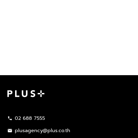
Plus Property
02 688 7555
call
plusagency@plus.co.th
mail