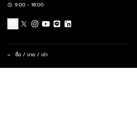
9:00 - 18:00
schedule
facebook
x
instagram
youtube
line
linkedin
−
ซื้อ / ขาย / เช่า
ทำเลแนะนำ บ้านและคอนโด
ซื้ออสังหาฯ
ฝากขาย / ฝากเช่า
keyboard_arrow_down
ประเภทอสังหาริมทรัพย์ยอดนิยม
ที่พักตากอากาศ