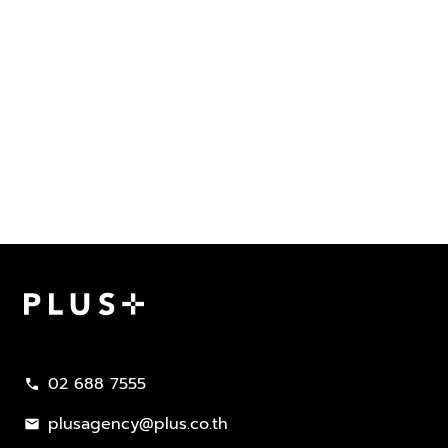
Plus Property
02 688 7555
call
plusagency@plus.co.th
mail