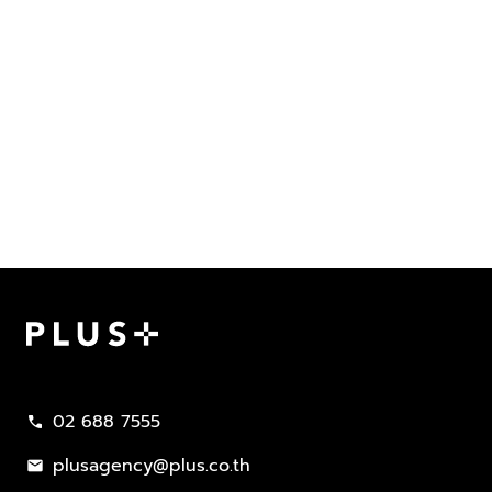
Plus Property
02 688 7555
call
plusagency@plus.co.th
mail