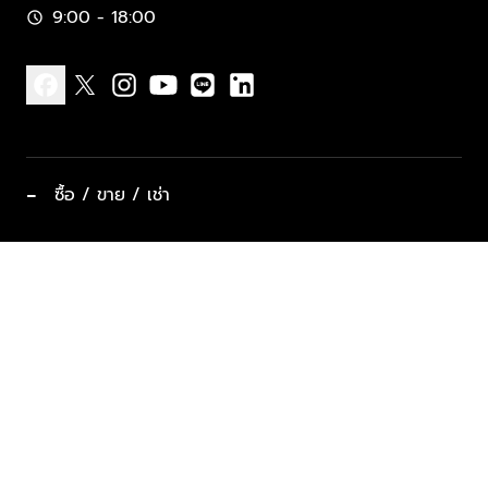
9:00 - 18:00
schedule
facebook
x
instagram
youtube
line
linkedin
−
ซื้อ / ขาย / เช่า
ทำเลแนะนำ บ้านและคอนโด
ซื้ออสังหาฯ
ฝากขาย / ฝากเช่า
keyboard_arrow_down
ประเภทอสังหาริมทรัพย์ยอดนิยม
ที่พักตากอากาศ