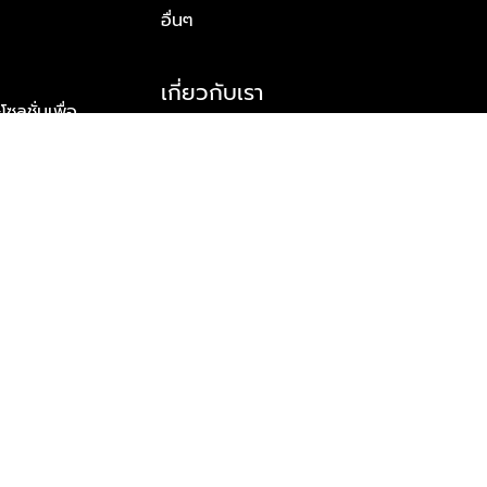
อื่นๆ
เกี่ยวกับเรา
ูชั่นเพื่อ
รู้จักพลัส พร็อพเพอร์ตี้
าร์ทเนอร์
รางวัลและความสำเร็จ
ข้อมูลติดต่อ
© 2026 บริษัท พลัส พร็อพเพอร์ตี้ จำกัด สงวนลิขสิทธิ์ทุกประการ