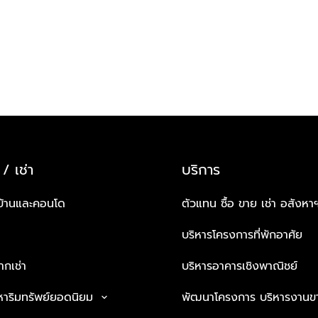
 / เช่า
บริการ
บ้านและคอนโด
ตัวแทน ซื้อ ขาย เช่า อสังหา
บริหารโครงการที่พักอาศัย
กเช่า
บริหารอาคารเชิงพาณิชย์
หาริมทรัพย์ยอดนิยม
พัฒนาโครงการ บริหารงานข
keyboard_arrow_down