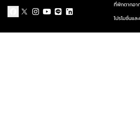
ที่พักตากอา
โปรโมชั่นแล
facebook
x
instagram
youtube
line
linkedin
แบบแจ้งเกี่ยวกับข้อมูลส่วนบุคคล
ข้อกำหนดและเงื่อนไข