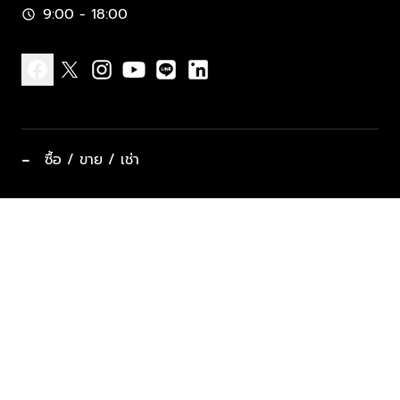
9:00 - 18:00
schedule
facebook
x
instagram
youtube
line
linkedin
−
ซื้อ / ขาย / เช่า
ทำเลแนะนำ บ้านและคอนโด
ซื้ออสังหาฯ
ฝากขาย / ฝากเช่า
keyboard_arrow_down
ประเภทอสังหาริมทรัพย์ยอดนิยม
ที่พักตากอากาศ