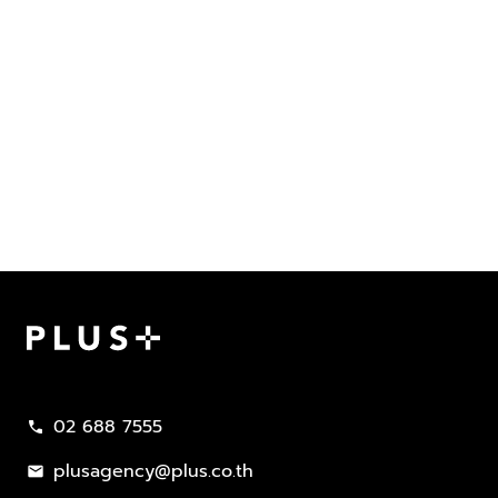
Plus Property
02 688 7555
call
plusagency@plus.co.th
mail