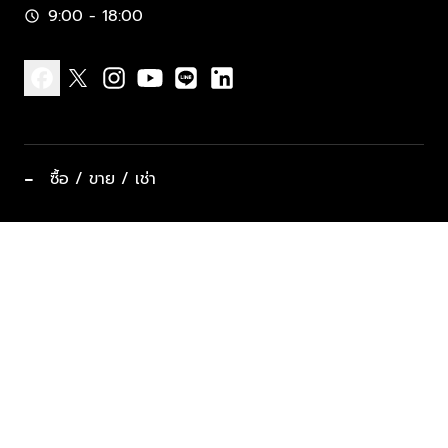
9:00 - 18:00
schedule
facebook
x
instagram
youtube
line
linkedin
−
ซื้อ / ขาย / เช่า
ทำเลแนะนำ บ้านและคอนโด
ซื้ออสังหาฯ
ฝากขาย / ฝากเช่า
keyboard_arrow_down
ประเภทอสังหาริมทรัพย์ยอดนิยม
ที่พักตากอากาศ