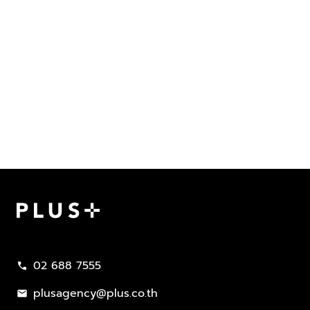
Plus Property
02 688 7555
call
plusagency@plus.co.th
mail