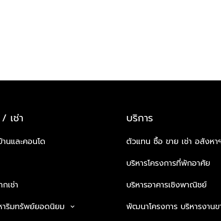
 / เช่า
บริการ
บ้านและคอนโด
ตัวแทน ซื้อ ขาย เช่า อสังหา
บริหารโครงการที่พักอาศัย
กเช่า
บริหารอาคารเชิงพาณิชย์
หาริมทรัพย์ยอดนิยม
พัฒนาโครงการ บริหารงานข
keyboard_arrow_down