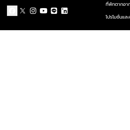
ที่พักตากอา
โปรโมชั่นแล
facebook
x
instagram
youtube
line
linkedin
แบบแจ้งเกี่ยวกับข้อมูลส่วนบุคคล
ข้อกำหนดและเงื่อนไข