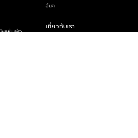
อื่นๆ
เกี่ยวกับเรา
ูชั่นเพื่อ
รู้จักพลัส พร็อพเพอร์ตี้
าร์ทเนอร์
รางวัลและความสำเร็จ
ข้อมูลติดต่อ
© 2026 บริษัท พลัส พร็อพเพอร์ตี้ จำกัด สงวนลิขสิทธิ์ทุกประการ