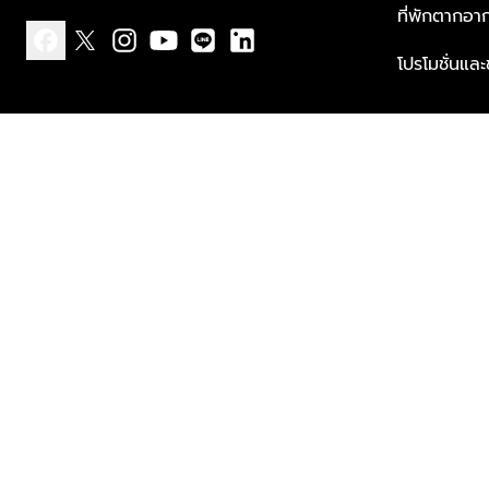
ที่พักตากอา
โปรโมชั่นแล
facebook
x
instagram
youtube
line
linkedin
แบบแจ้งเกี่ยวกับข้อมูลส่วนบุคคล
ข้อกำหนดและเงื่อนไข