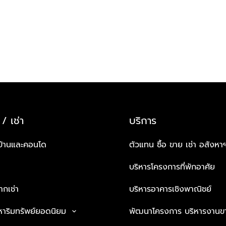
 / เช่า
บริการ
บ้านและคอนโด
ตัวแทน ซื้อ ขาย เช่า อสังหา
บริหารโครงการที่พักอาศัย
กเช่า
บริหารอาคารเชิงพาณิชย์
หาริมทรัพย์ยอดนิยม
พัฒนาโครงการ บริหารงานข
keyboard_arrow_down