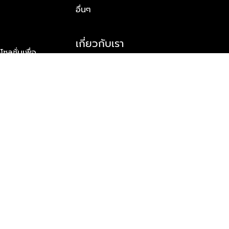
อื่นๆ
เกี่ยวกับเรา
ูชั่นเพื่อ
รู้จักพลัส พร็อพเพอร์ตี้
าร์ทเนอร์
รางวัลและความสำเร็จ
ข้อมูลติดต่อ
© 2026 บริษัท พลัส พร็อพเพอร์ตี้ จำกัด สงวนลิขสิทธิ์ทุกประการ