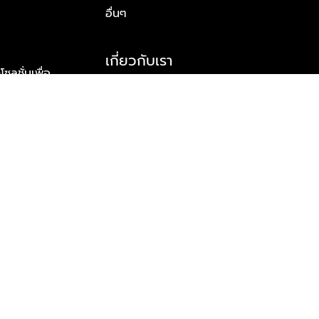
อื่นๆ
เกี่ยวกับเรา
ูชั่นเพื่อ
รู้จักพลัส พร็อพเพอร์ตี้
าร์ทเนอร์
รางวัลและความสำเร็จ
ข้อมูลติดต่อ
© 2026 บริษัท พลัส พร็อพเพอร์ตี้ จำกัด สงวนลิขสิทธิ์ทุกประการ