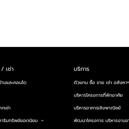
 / เช่า
บริการ
บ้านและคอนโด
ตัวแทน ซื้อ ขาย เช่า อสังหา
บริหารโครงการที่พักอาศัย
กเช่า
บริหารอาคารเชิงพาณิชย์
หาริมทรัพย์ยอดนิยม
พัฒนาโครงการ บริหารงานข
keyboard_arrow_down