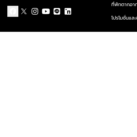
ที่พักตากอา
โปรโมชั่นแล
facebook
x
instagram
youtube
line
linkedin
แบบแจ้งเกี่ยวกับข้อมูลส่วนบุคคล
ข้อกำหนดและเงื่อนไข