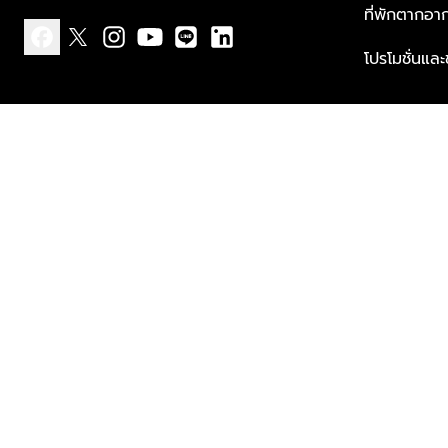
ที่พักตากอา
โปรโมชั่นแล
facebook
x
instagram
youtube
line
linkedin
แบบแจ้งเกี่ยวกับข้อมูลส่วนบุคคล
ข้อกำหนดและเงื่อนไข