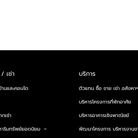
 / เช่า
บริการ
บ้านและคอนโด
ตัวแทน ซื้อ ขาย เช่า อสังหา
บริหารโครงการที่พักอาศัย
กเช่า
บริหารอาคารเชิงพาณิชย์
หาริมทรัพย์ยอดนิยม
พัฒนาโครงการ บริหารงานข
keyboard_arrow_down