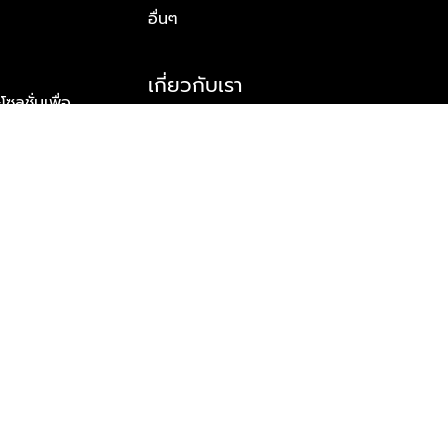
อื่นๆ
เกี่ยวกับเรา
ูชั่นเพื่อ
รู้จักพลัส พร็อพเพอร์ตี้
าร์ทเนอร์
รางวัลและความสำเร็จ
ข้อมูลติดต่อ
© 2026 บริษัท พลัส พร็อพเพอร์ตี้ จำกัด สงวนลิขสิทธิ์ทุกประการ