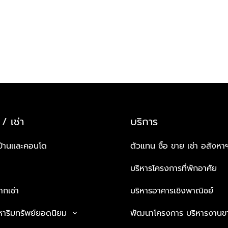
 / เช่า
บริการ
บ้านและคอนโด
ตัวแทน ซื้อ ขาย เช่า อสังหา
บริหารโครงการที่พักอาศัย
กเช่า
บริหารอาคารเชิงพาณิชย์
หาริมทรัพย์ยอดนิยม
พัฒนาโครงการ บริหารงานข
keyboard_arrow_down