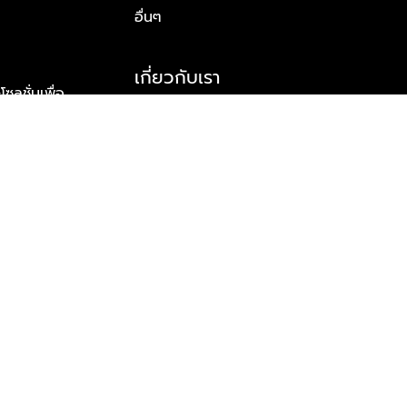
อื่นๆ
เกี่ยวกับเรา
ูชั่นเพื่อ
รู้จักพลัส พร็อพเพอร์ตี้
าร์ทเนอร์
รางวัลและความสำเร็จ
ข้อมูลติดต่อ
© 2026 บริษัท พลัส พร็อพเพอร์ตี้ จำกัด สงวนลิขสิทธิ์ทุกประการ