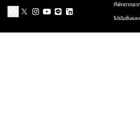
ที่พักตากอา
โปรโมชั่นแล
facebook
x
instagram
youtube
line
linkedin
แบบแจ้งเกี่ยวกับข้อมูลส่วนบุคคล
ข้อกำหนดและเงื่อนไข