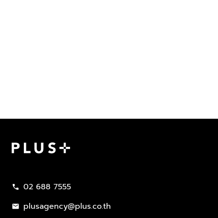
Plus Property
02 688 7555
call
plusagency@plus.co.th
mail