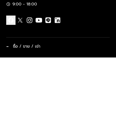
9:00 - 18:00
schedule
facebook
x
instagram
youtube
line
linkedin
−
ซื้อ / ขาย / เช่า
ทำเลแนะนำ บ้านและคอนโด
ซื้ออสังหาฯ
ฝากขาย / ฝากเช่า
keyboard_arrow_down
ประเภทอสังหาริมทรัพย์ยอดนิยม
ที่พักตากอากาศ