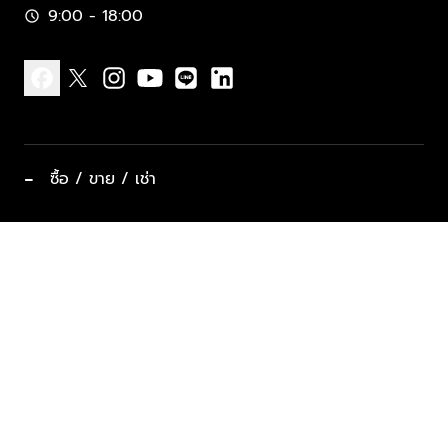
9:00 - 18:00
schedule
facebook
x
instagram
youtube
line
linkedin
−
ซื้อ / ขาย / เช่า
ทำเลแนะนำ บ้านและคอนโด
ซื้ออสังหาฯ
ฝากขาย / ฝากเช่า
keyboard_arrow_down
ประเภทอสังหาริมทรัพย์ยอดนิยม
ที่พักตากอากาศ