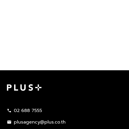
Plus Property
02 688 7555
call
plusagency@plus.co.th
mail