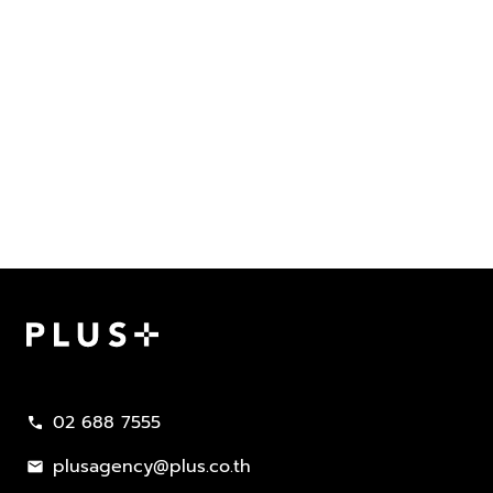
Plus Property
02 688 7555
call
plusagency@plus.co.th
mail