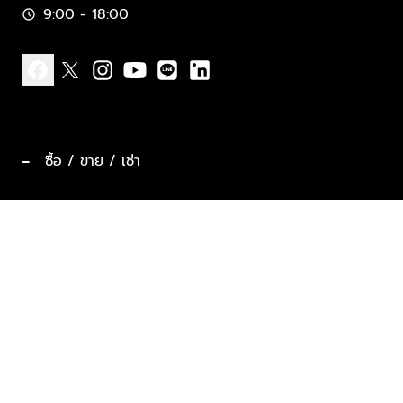
9:00 - 18:00
schedule
facebook
x
instagram
youtube
line
linkedin
−
ซื้อ / ขาย / เช่า
ทำเลแนะนำ บ้านและคอนโด
ซื้ออสังหาฯ
ฝากขาย / ฝากเช่า
keyboard_arrow_down
ประเภทอสังหาริมทรัพย์ยอดนิยม
ที่พักตากอากาศ