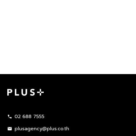
Plus Property
02 688 7555
call
plusagency@plus.co.th
mail