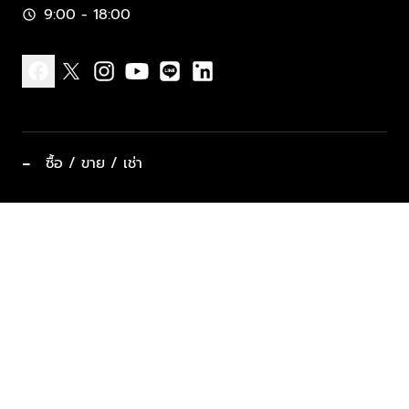
9:00 - 18:00
schedule
facebook
x
instagram
youtube
line
linkedin
−
ซื้อ / ขาย / เช่า
ทำเลแนะนำ บ้านและคอนโด
ซื้ออสังหาฯ
ฝากขาย / ฝากเช่า
keyboard_arrow_down
ประเภทอสังหาริมทรัพย์ยอดนิยม
ที่พักตากอากาศ