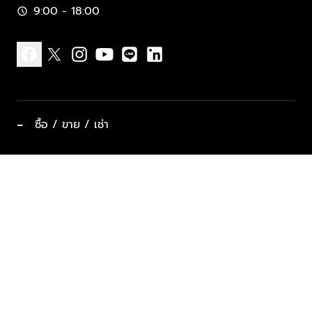
9:00 - 18:00
schedule
facebook
x
instagram
youtube
line
linkedin
−
ซื้อ / ขาย / เช่า
ทำเลแนะนำ บ้านและคอนโด
ซื้ออสังหาฯ
ฝากขาย / ฝากเช่า
keyboard_arrow_down
ประเภทอสังหาริมทรัพย์ยอดนิยม
ที่พักตากอากาศ