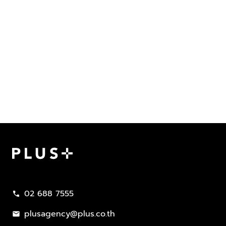
Plus Property
02 688 7555
call
plusagency@plus.co.th
mail