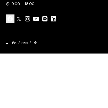
9:00 - 18:00
schedule
facebook
x
instagram
youtube
line
linkedin
−
ซื้อ / ขาย / เช่า
ทำเลแนะนำ บ้านและคอนโด
ซื้ออสังหาฯ
ฝากขาย / ฝากเช่า
keyboard_arrow_down
ประเภทอสังหาริมทรัพย์ยอดนิยม
ที่พักตากอากาศ