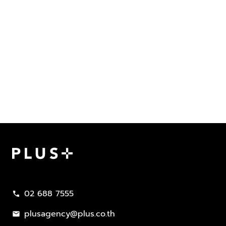
Plus Property
02 688 7555
call
plusagency@plus.co.th
mail