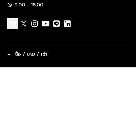
9:00 - 18:00
schedule
facebook
x
instagram
youtube
line
linkedin
−
ซื้อ / ขาย / เช่า
ทำเลแนะนำ บ้านและคอนโด
ซื้ออสังหาฯ
ฝากขาย / ฝากเช่า
keyboard_arrow_down
ประเภทอสังหาริมทรัพย์ยอดนิยม
ที่พักตากอากาศ