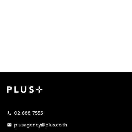
Plus Property
02 688 7555
call
plusagency@plus.co.th
mail