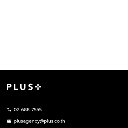
Plus Property
02 688 7555
call
plusagency@plus.co.th
mail