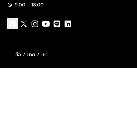
9:00 - 18:00
schedule
facebook
x
instagram
youtube
line
linkedin
−
ซื้อ / ขาย / เช่า
ทำเลแนะนำ บ้านและคอนโด
ซื้ออสังหาฯ
ฝากขาย / ฝากเช่า
keyboard_arrow_down
ประเภทอสังหาริมทรัพย์ยอดนิยม
ที่พักตากอากาศ