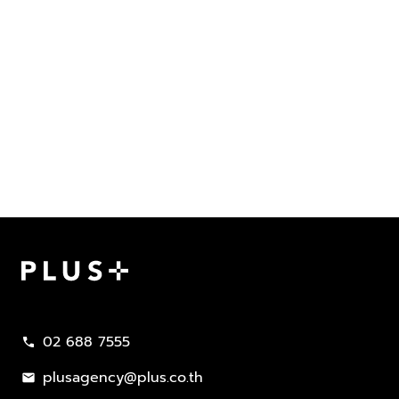
Plus Property
02 688 7555
call
plusagency@plus.co.th
mail