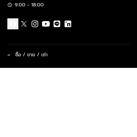
9:00 - 18:00
schedule
facebook
x
instagram
youtube
line
linkedin
−
ซื้อ / ขาย / เช่า
ทำเลแนะนำ บ้านและคอนโด
ซื้ออสังหาฯ
ฝากขาย / ฝากเช่า
keyboard_arrow_down
ประเภทอสังหาริมทรัพย์ยอดนิยม
ที่พักตากอากาศ