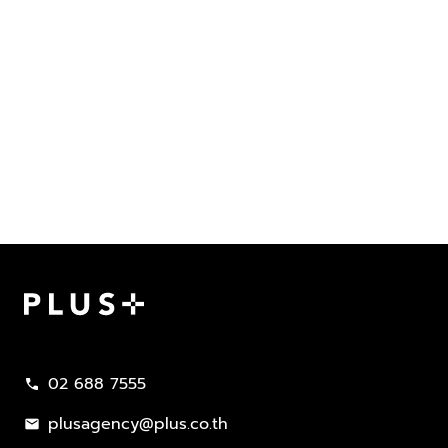
Plus Property
02 688 7555
call
plusagency@plus.co.th
mail