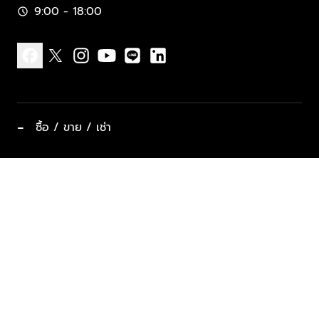
9:00 - 18:00
schedule
facebook
x
instagram
youtube
line
linkedin
−
ซื้อ / ขาย / เช่า
ทำเลแนะนำ บ้านและคอนโด
ซื้ออสังหาฯ
ฝากขาย / ฝากเช่า
keyboard_arrow_down
ประเภทอสังหาริมทรัพย์ยอดนิยม
ที่พักตากอากาศ