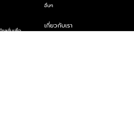
อื่นๆ
เกี่ยวกับเรา
ูชั่นเพื่อ
รู้จักพลัส พร็อพเพอร์ตี้
าร์ทเนอร์
รางวัลและความสำเร็จ
ข้อมูลติดต่อ
© 2026 บริษัท พลัส พร็อพเพอร์ตี้ จำกัด สงวนลิขสิทธิ์ทุกประการ