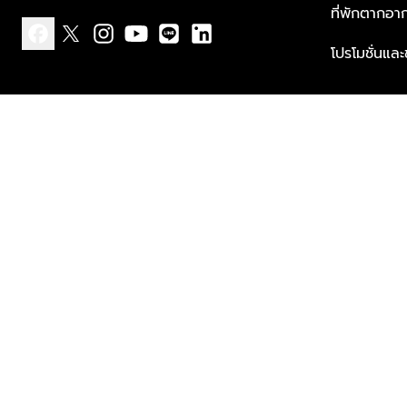
ที่พักตากอา
โปรโมชั่นแล
facebook
x
instagram
youtube
line
linkedin
แบบแจ้งเกี่ยวกับข้อมูลส่วนบุคคล
ข้อกำหนดและเงื่อนไข