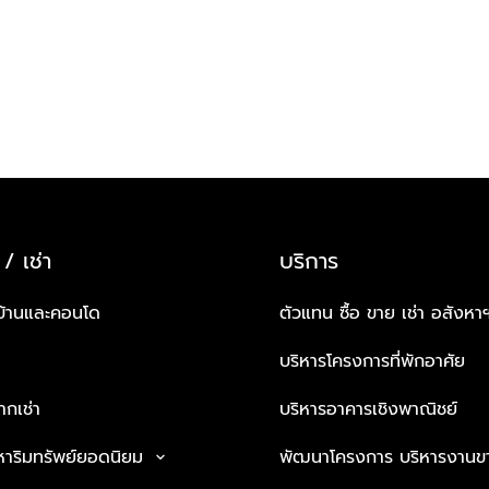
 / เช่า
บริการ
บ้านและคอนโด
ตัวแทน ซื้อ ขาย เช่า อสังหา
บริหารโครงการที่พักอาศัย
กเช่า
บริหารอาคารเชิงพาณิชย์
หาริมทรัพย์ยอดนิยม
พัฒนาโครงการ บริหารงานข
keyboard_arrow_down