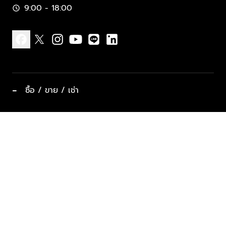
9:00 - 18:00
schedule
facebook
x
instagram
youtube
line
linkedin
−
ซื้อ / ขาย / เช่า
ทำเลแนะนำ บ้านและคอนโด
ซื้ออสังหาฯ
ฝากขาย / ฝากเช่า
keyboard_arrow_down
ประเภทอสังหาริมทรัพย์ยอดนิยม
ที่พักตากอากาศ