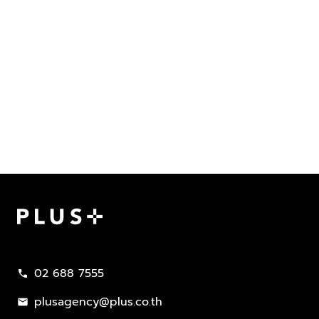
Plus Property
02 688 7555
call
plusagency@plus.co.th
mail