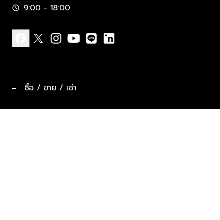
9:00 - 18:00
schedule
facebook
x
instagram
youtube
line
linkedin
−
ซื้อ / ขาย / เช่า
ทำเลแนะนำ บ้านและคอนโด
ซื้ออสังหาฯ
ฝากขาย / ฝากเช่า
keyboard_arrow_down
ประเภทอสังหาริมทรัพย์ยอดนิยม
ที่พักตากอากาศ