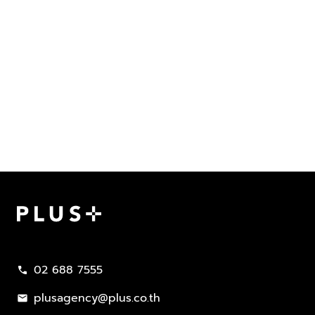
Plus Property
02 688 7555
call
plusagency@plus.co.th
mail