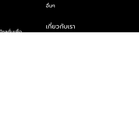
อื่นๆ
เกี่ยวกับเรา
ูชั่นเพื่อ
รู้จักพลัส พร็อพเพอร์ตี้
าร์ทเนอร์
รางวัลและความสำเร็จ
ข้อมูลติดต่อ
© 2026 บริษัท พลัส พร็อพเพอร์ตี้ จำกัด สงวนลิขสิทธิ์ทุกประการ