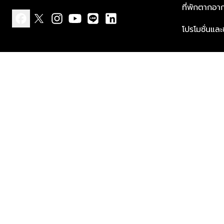
ที่พักตากอา
โปรโมชั่นแล
facebook
x
instagram
youtube
line
linkedin
แบบแจ้งเกี่ยวกับข้อมูลส่วนบุคคล
ข้อกำหนดและเงื่อนไข