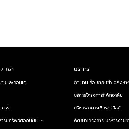
 / เช่า
บริการ
บ้านและคอนโด
ตัวแทน ซื้อ ขาย เช่า อสังหา
บริหารโครงการที่พักอาศัย
กเช่า
บริหารอาคารเชิงพาณิชย์
หาริมทรัพย์ยอดนิยม
พัฒนาโครงการ บริหารงานข
keyboard_arrow_down