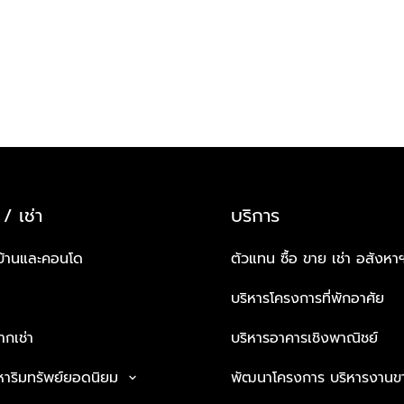
 / เช่า
บริการ
บ้านและคอนโด
ตัวแทน ซื้อ ขาย เช่า อสังหา
บริหารโครงการที่พักอาศัย
กเช่า
บริหารอาคารเชิงพาณิชย์
หาริมทรัพย์ยอดนิยม
พัฒนาโครงการ บริหารงานข
keyboard_arrow_down