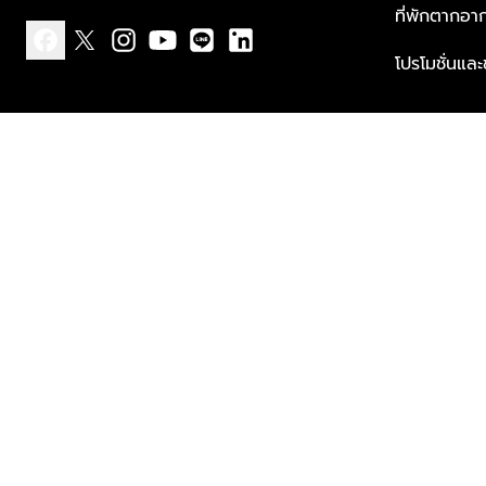
ที่พักตากอา
โปรโมชั่นแล
facebook
x
instagram
youtube
line
linkedin
แบบแจ้งเกี่ยวกับข้อมูลส่วนบุคคล
ข้อกำหนดและเงื่อนไข