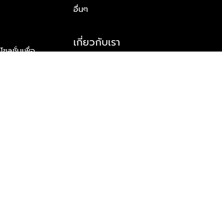
อื่นๆ
เกี่ยวกับเรา
ูชั่นเพื่อ
รู้จักพลัส พร็อพเพอร์ตี้
าร์ทเนอร์
รางวัลและความสำเร็จ
ข้อมูลติดต่อ
© 2026 บริษัท พลัส พร็อพเพอร์ตี้ จำกัด สงวนลิขสิทธิ์ทุกประการ