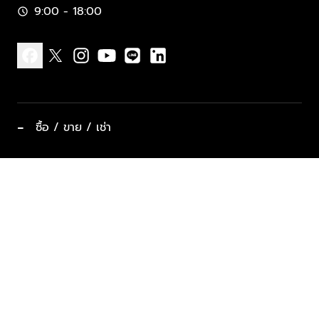
9:00 - 18:00
schedule
facebook
x
instagram
youtube
line
linkedin
−
ซื้อ / ขาย / เช่า
ทำเลแนะนำ บ้านและคอนโด
ซื้ออสังหาฯ
ฝากขาย / ฝากเช่า
keyboard_arrow_down
ประเภทอสังหาริมทรัพย์ยอดนิยม
ที่พักตากอากาศ