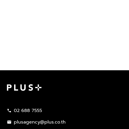
Plus Property
02 688 7555
call
plusagency@plus.co.th
mail