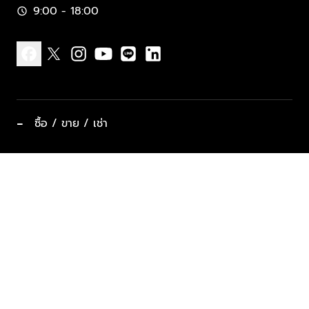
9:00 - 18:00
schedule
facebook
x
instagram
youtube
line
linkedin
−
ซื้อ / ขาย / เช่า
ทำเลแนะนำ บ้านและคอนโด
ซื้ออสังหาฯ
ฝากขาย / ฝากเช่า
keyboard_arrow_down
ประเภทอสังหาริมทรัพย์ยอดนิยม
ที่พักตากอากาศ