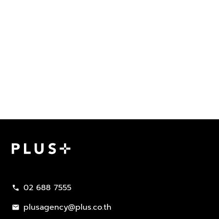
Plus Property
02 688 7555
call
plusagency@plus.co.th
mail