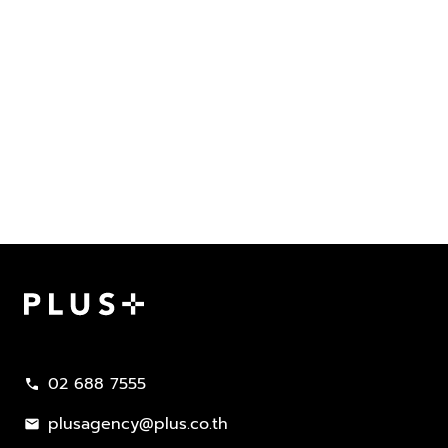
Plus Property
02 688 7555
call
plusagency@plus.co.th
mail