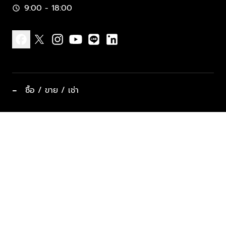
9:00 - 18:00
schedule
facebook
x
instagram
youtube
line
linkedin
−
ซื้อ / ขาย / เช่า
ทำเลแนะนำ บ้านและคอนโด
ซื้ออสังหาฯ
ฝากขาย / ฝากเช่า
keyboard_arrow_down
ประเภทอสังหาริมทรัพย์ยอดนิยม
ที่พักตากอากาศ