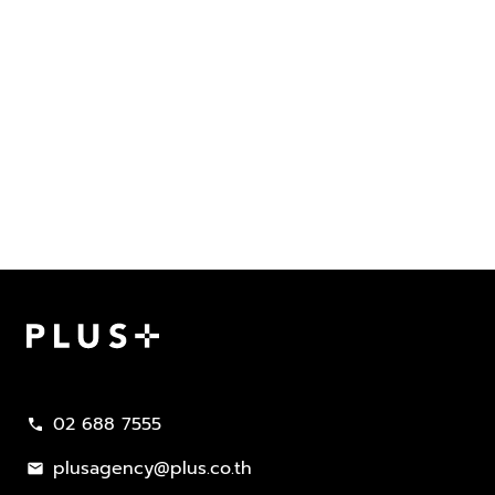
Plus Property
02 688 7555
call
plusagency@plus.co.th
mail