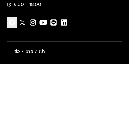
9:00 - 18:00
schedule
facebook
x
instagram
youtube
line
linkedin
−
ซื้อ / ขาย / เช่า
ทำเลแนะนำ บ้านและคอนโด
ซื้ออสังหาฯ
ฝากขาย / ฝากเช่า
keyboard_arrow_down
ประเภทอสังหาริมทรัพย์ยอดนิยม
ที่พักตากอากาศ