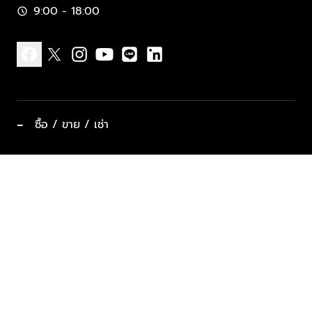
9:00 - 18:00
schedule
facebook
x
instagram
youtube
line
linkedin
−
ซื้อ / ขาย / เช่า
ทำเลแนะนำ บ้านและคอนโด
ซื้ออสังหาฯ
ฝากขาย / ฝากเช่า
keyboard_arrow_down
ประเภทอสังหาริมทรัพย์ยอดนิยม
ที่พักตากอากาศ