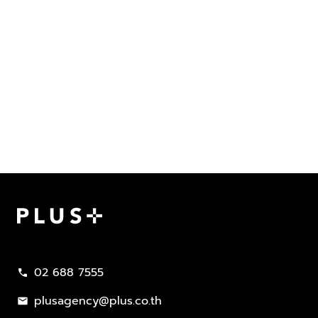
Plus Property
02 688 7555
call
plusagency@plus.co.th
mail