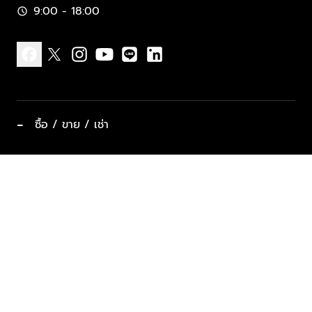
9:00 - 18:00
schedule
facebook
x
instagram
youtube
line
linkedin
−
ซื้อ / ขาย / เช่า
ทำเลแนะนำ บ้านและคอนโด
ซื้ออสังหาฯ
ฝากขาย / ฝากเช่า
keyboard_arrow_down
ประเภทอสังหาริมทรัพย์ยอดนิยม
ที่พักตากอากาศ