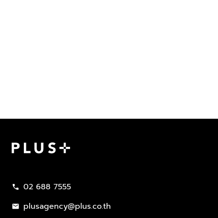
Plus Property
02 688 7555
call
plusagency@plus.co.th
mail