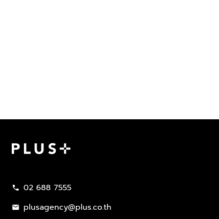
Plus Property
02 688 7555
call
plusagency@plus.co.th
mail