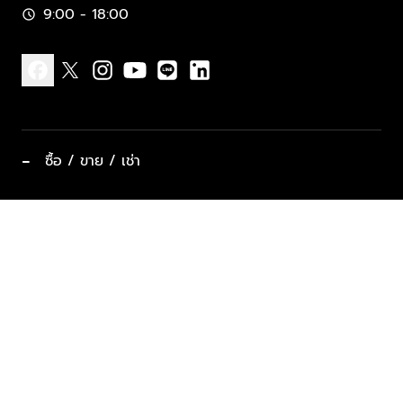
9:00 - 18:00
schedule
facebook
x
instagram
youtube
line
linkedin
−
ซื้อ / ขาย / เช่า
ทำเลแนะนำ บ้านและคอนโด
ซื้ออสังหาฯ
ฝากขาย / ฝากเช่า
keyboard_arrow_down
ประเภทอสังหาริมทรัพย์ยอดนิยม
ที่พักตากอากาศ