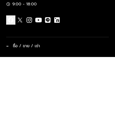
9:00 - 18:00
schedule
facebook
x
instagram
youtube
line
linkedin
−
ซื้อ / ขาย / เช่า
ทำเลแนะนำ บ้านและคอนโด
ซื้ออสังหาฯ
ฝากขาย / ฝากเช่า
keyboard_arrow_down
ประเภทอสังหาริมทรัพย์ยอดนิยม
ที่พักตากอากาศ