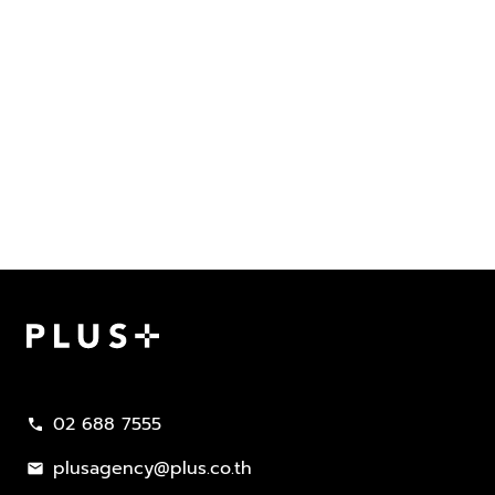
Plus Property
02 688 7555
call
plusagency@plus.co.th
mail