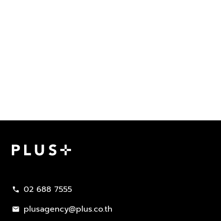
Plus Property
02 688 7555
call
plusagency@plus.co.th
mail