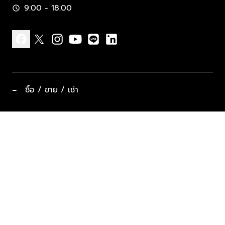
9:00 - 18:00
schedule
facebook
x
instagram
youtube
line
linkedin
−
ซื้อ / ขาย / เช่า
ทำเลแนะนำ บ้านและคอนโด
ซื้ออสังหาฯ
ฝากขาย / ฝากเช่า
keyboard_arrow_down
ประเภทอสังหาริมทรัพย์ยอดนิยม
ที่พักตากอากาศ