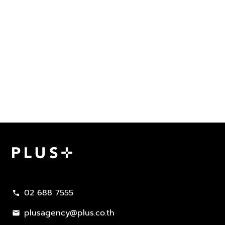
Plus Property
02 688 7555
call
plusagency@plus.co.th
mail