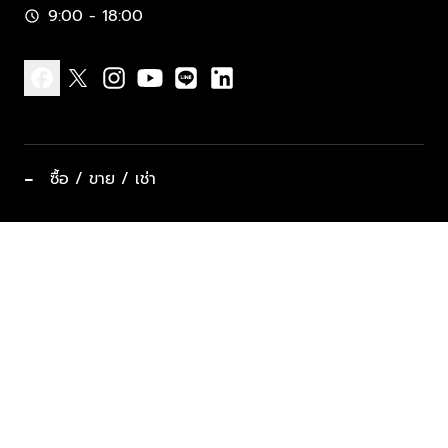
9:00 - 18:00
schedule
facebook
x
instagram
youtube
line
linkedin
−
ซื้อ / ขาย / เช่า
ทำเลแนะนำ บ้านและคอนโด
ซื้ออสังหาฯ
ฝากขาย / ฝากเช่า
keyboard_arrow_down
ประเภทอสังหาริมทรัพย์ยอดนิยม
ที่พักตากอากาศ