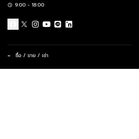
9:00 - 18:00
schedule
facebook
x
instagram
youtube
line
linkedin
−
ซื้อ / ขาย / เช่า
ทำเลแนะนำ บ้านและคอนโด
ซื้ออสังหาฯ
ฝากขาย / ฝากเช่า
keyboard_arrow_down
ประเภทอสังหาริมทรัพย์ยอดนิยม
ที่พักตากอากาศ