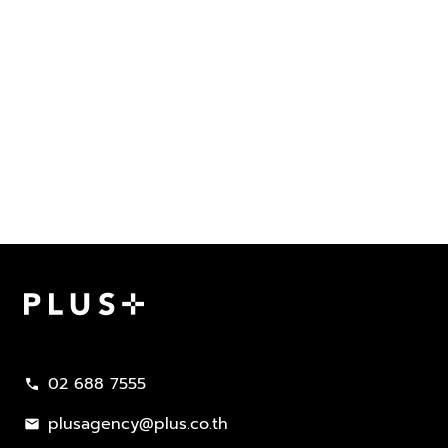
Plus Property
02 688 7555
call
plusagency@plus.co.th
mail