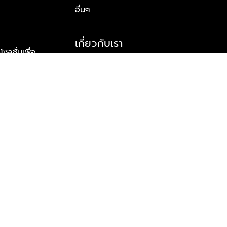
อื่นๆ
เกี่ยวกับเรา
ูชั่นเพื่อ
รู้จักพลัส พร็อพเพอร์ตี้
าร์ทเนอร์
รางวัลและความสำเร็จ
ข้อมูลติดต่อ
© 2026 บริษัท พลัส พร็อพเพอร์ตี้ จำกัด สงวนลิขสิทธิ์ทุกประการ