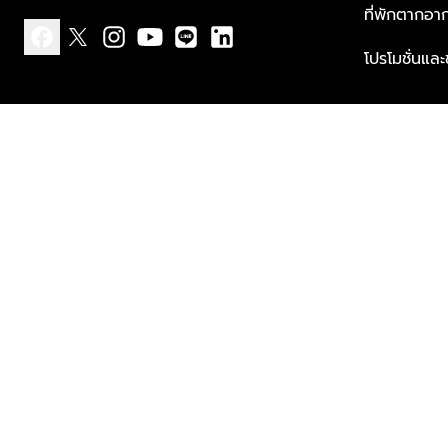
ที่พักตากอา
โปรโมชั่นแล
facebook
x
instagram
youtube
line
linkedin
แบบแจ้งเกี่ยวกับข้อมูลส่วนบุคคล
ข้อกำหนดและเงื่อนไข