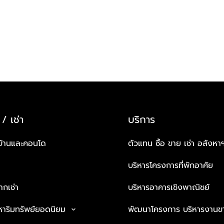
 / เช่า
บริการ
บ้านและคอนโด
ตัวแทน ซื้อ ขาย เช่า อสังหา
บริหารโครงการที่พักอาศัย
กเช่า
บริหารอาคารเชิงพาณิชย์
หาริมทรัพย์ยอดนิยม
พัฒนาโครงการ บริหารงานข
keyboard_arrow_down