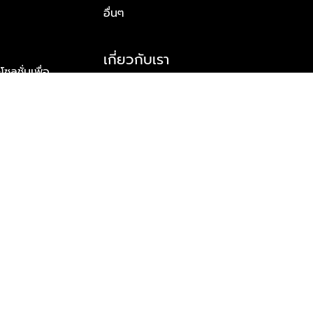
อื่นๆ
เกี่ยวกับเรา
ูชั่นเพื่อ
รู้จักพลัส พร็อพเพอร์ตี้
าร์ทเนอร์
รางวัลและความสำเร็จ
ข้อมูลติดต่อ
© 2026 บริษัท พลัส พร็อพเพอร์ตี้ จำกัด สงวนลิขสิทธิ์ทุกประการ