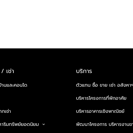
 / เช่า
บริการ
บ้านและคอนโด
ตัวแทน ซื้อ ขาย เช่า อสังหา
บริหารโครงการที่พักอาศัย
กเช่า
บริหารอาคารเชิงพาณิชย์
หาริมทรัพย์ยอดนิยม
พัฒนาโครงการ บริหารงานข
keyboard_arrow_down