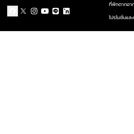
ที่พักตากอา
โปรโมชั่นแล
facebook
x
instagram
youtube
line
linkedin
แบบแจ้งเกี่ยวกับข้อมูลส่วนบุคคล
ข้อกำหนดและเงื่อนไข