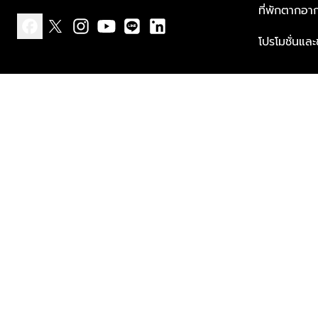
ที่พักตากอา
โปรโมชั่นแล
facebook
x
instagram
youtube
line
linkedin
แบบแจ้งเกี่ยวกับข้อมูลส่วนบุคคล
ข้อกำหนดและเงื่อนไข