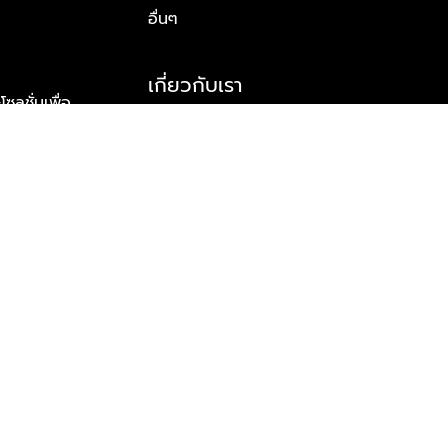
อื่นๆ
เกี่ยวกับเรา
ูชั่นเพื่อ
รู้จักพลัส พร็อพเพอร์ตี้
าร์ทเนอร์
รางวัลและความสำเร็จ
ข้อมูลติดต่อ
© 2026 บริษัท พลัส พร็อพเพอร์ตี้ จำกัด สงวนลิขสิทธิ์ทุกประการ