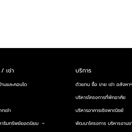
 / เช่า
บริการ
บ้านและคอนโด
ตัวแทน ซื้อ ขาย เช่า อสังหา
บริหารโครงการที่พักอาศัย
กเช่า
บริหารอาคารเชิงพาณิชย์
หาริมทรัพย์ยอดนิยม
พัฒนาโครงการ บริหารงานข
keyboard_arrow_down