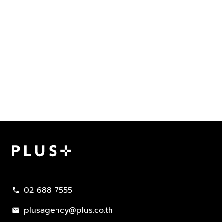
Plus Property
02 688 7555
call
plusagency@plus.co.th
mail