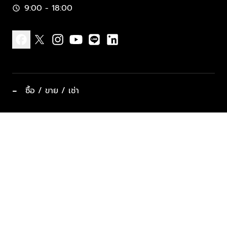
9:00 - 18:00
schedule
facebook
x
instagram
youtube
line
linkedin
−
ซื้อ / ขาย / เช่า
ทำเลแนะนำ บ้านและคอนโด
ซื้ออสังหาฯ
ฝากขาย / ฝากเช่า
keyboard_arrow_down
ประเภทอสังหาริมทรัพย์ยอดนิยม
ที่พักตากอากาศ