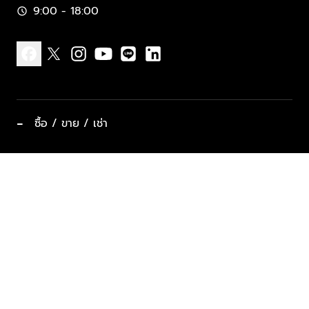
9:00 - 18:00
schedule
facebook
x
instagram
youtube
line
linkedin
−
ซื้อ / ขาย / เช่า
ทำเลแนะนำ บ้านและคอนโด
ซื้ออสังหาฯ
ฝากขาย / ฝากเช่า
keyboard_arrow_down
ประเภทอสังหาริมทรัพย์ยอดนิยม
ที่พักตากอากาศ