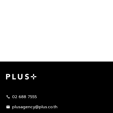
Plus Property
02 688 7555
call
plusagency@plus.co.th
mail