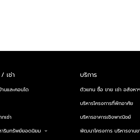
 / เช่า
บริการ
บ้านและคอนโด
ตัวแทน ซื้อ ขาย เช่า อสังหา
บริหารโครงการที่พักอาศัย
กเช่า
บริหารอาคารเชิงพาณิชย์
หาริมทรัพย์ยอดนิยม
พัฒนาโครงการ บริหารงานข
keyboard_arrow_down