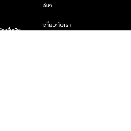
อื่นๆ
เกี่ยวกับเรา
ูชั่นเพื่อ
รู้จักพลัส พร็อพเพอร์ตี้
าร์ทเนอร์
รางวัลและความสำเร็จ
ข้อมูลติดต่อ
© 2026 บริษัท พลัส พร็อพเพอร์ตี้ จำกัด สงวนลิขสิทธิ์ทุกประการ