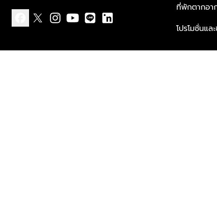
ที่พักตากอา
โปรโมชั่นแล
facebook
x
instagram
youtube
line
linkedin
แบบแจ้งเกี่ยวกับข้อมูลส่วนบุคคล
ข้อกำหนดและเงื่อนไข