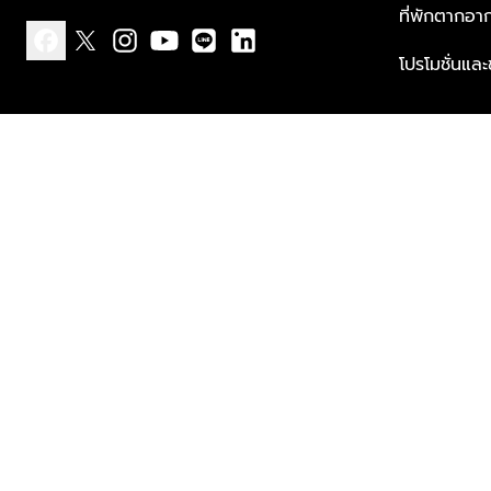
ที่พักตากอา
โปรโมชั่นแล
facebook
x
instagram
youtube
line
linkedin
แบบแจ้งเกี่ยวกับข้อมูลส่วนบุคคล
ข้อกำหนดและเงื่อนไข