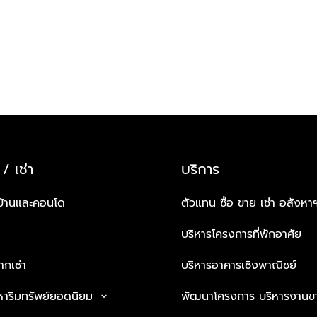
 / เช่า
บริการ
บ้านและคอนโด
ตัวแทน ซื้อ ขาย เช่า อสังหา
บริหารโครงการที่พักอาศัย
กเช่า
บริหารอาคารเชิงพาณิชย์
หาริมทรัพย์ยอดนิยม
พัฒนาโครงการ บริหารงานข
keyboard_arrow_down