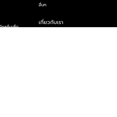
อื่นๆ
เกี่ยวกับเรา
ูชั่นเพื่อ
รู้จักพลัส พร็อพเพอร์ตี้
าร์ทเนอร์
รางวัลและความสำเร็จ
ข้อมูลติดต่อ
© 2026 บริษัท พลัส พร็อพเพอร์ตี้ จำกัด สงวนลิขสิทธิ์ทุกประการ